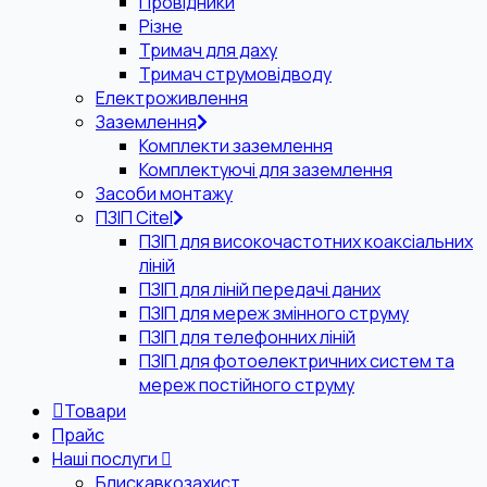
Провідники
Різне
Тримач для даху
Тримач струмовідводу
Електроживлення
Заземлення
Комплекти заземлення
Комплектуючі для заземлення
Засоби монтажу
ПЗІП Citel
ПЗІП для високочастотних коаксіальних
ліній
ПЗІП для ліній передачі даних
ПЗІП для мереж змінного струму
ПЗІП для телефонних ліній
ПЗІП для фотоелектричних систем та
мереж постійного струму
Товари
Прайс
Наші послуги
Блискавкозахист