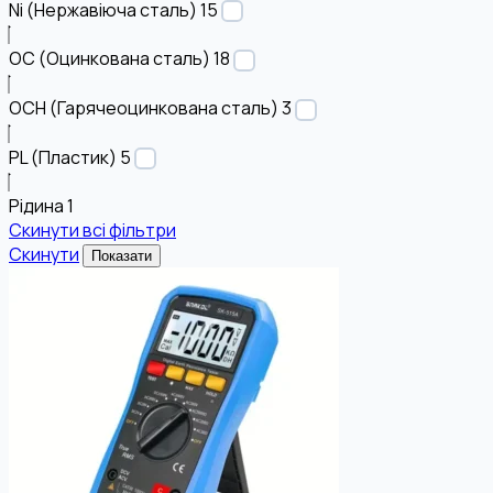
Ni (Нержавіюча сталь)
15
OC (Оцинкована сталь)
18
OCH (Гарячеоцинкована сталь)
3
PL (Пластик)
5
Рідина
1
Скинути всі фільтри
Скинути
Показати