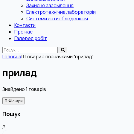
Захисне заземлення
Електротехнічна лабораторія
Системи антиобледеніння
Контакти
Про нас
Галерея робіт
Головна
Товари з позначками “прилад”
прилад
Знайдено
1
товарів
Фільтри
Пошук