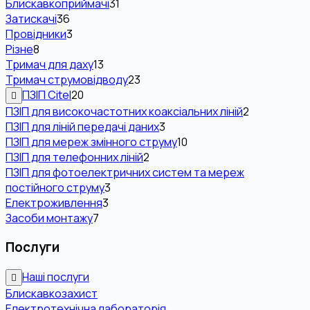
Блискавкоприймачі
31
Затискачі
36
Провідники
3
Різне
8
Тримач для даху
13
Тримач струмовідводу
23
ПЗІП Citel
20
ПЗІП для високочастотних коаксіальних ліній
2
ПЗІП для ліній передачі даних
3
ПЗІП для мереж змінного струму
10
ПЗІП для телефонних ліній
2
ПЗІП для фотоелектричних систем та мереж
постійного струму
3
Електроживлення
3
Засоби монтажу
7
Послуги
Наші послуги
Блискавкозахист
Електротехнічна лабораторія