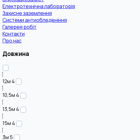
Електротехнічна лабораторія
Захисне заземлення
Системи антиобледеніння
Галерея робіт
Контакти
Про нас
Довжина
12м
4
10,5м
4
13,5м
4
15м
4
3м
5