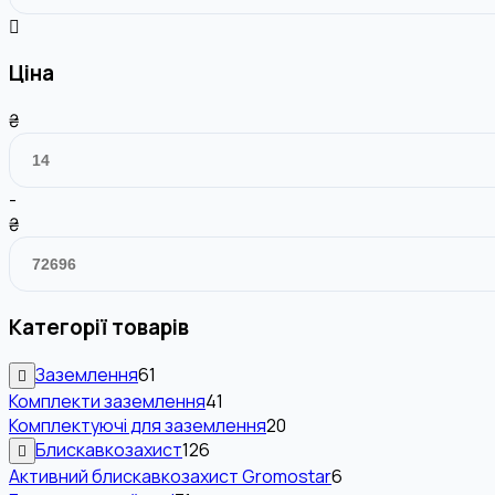
Ціна
₴
-
₴
Категорії товарів
Заземлення
61
Комплекти заземлення
41
Комплектуючі для заземлення
20
Блискавкозахист
126
Активний блискавкозахист Gromostar
6