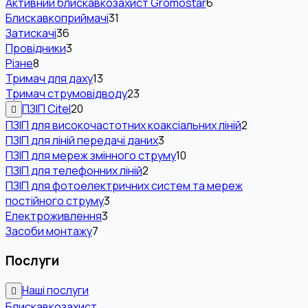
Активний блискавкозахист Gromostar
6
Блискавкоприймачі
31
Затискачі
36
Провідники
3
Різне
8
Тримач для даху
13
Тримач струмовідводу
23
ПЗІП Citel
20
ПЗІП для високочастотних коаксіальних ліній
2
ПЗІП для ліній передачі даних
3
ПЗІП для мереж змінного струму
10
ПЗІП для телефонних ліній
2
ПЗІП для фотоелектричних систем та мереж
постійного струму
3
Електроживлення
3
Засоби монтажу
7
Послуги
Наші послуги
Блискавкозахист