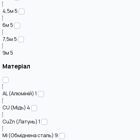
4,5м
5
6м
5
7,5м
5
9м
5
Матеріал
AL (Алюміній)
1
CU (Мідь)
4
CuZn (Латунь)
1
Mi (Обміднена сталь)
9