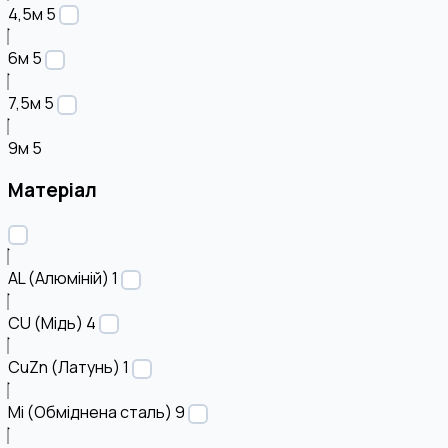
4,5м
5
6м
5
7,5м
5
9м
5
Матеріал
AL (Алюміній)
1
CU (Мідь)
4
CuZn (Латунь)
1
Mi (Обміднена сталь)
9