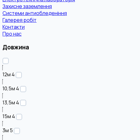
Захисне заземлення
Системи антиобледеніння
Галерея робіт
Контакти
Про нас
Довжина
12м
4
10,5м
4
13,5м
4
15м
4
3м
5