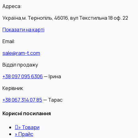
Адреса:
Україна,м. Тернопіль, 46016, вул Текстильна 18 оф. 22
Показати на карті
Email:
sale@ram-t.com
Відділ продажу
+38 097 095 6306
— Ірина
Керівник
+38 067 314 07 85
— Тарас
Корисні посилання
»
Товари
»
Прайс