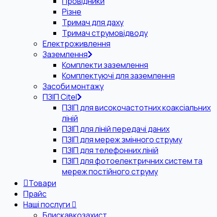
Провідники
Різне
Тримач для даху
Тримач струмовідводу
Електроживлення
Заземлення
Комплекти заземлення
Комплектуючі для заземлення
Засоби монтажу
ПЗІП Citel
ПЗІП для високочастотних коаксіальних
ліній
ПЗІП для ліній передачі даних
ПЗІП для мереж змінного струму
ПЗІП для телефонних ліній
ПЗІП для фотоелектричних систем та
мереж постійного струму
Товари
Прайс
Наші послуги
Блискавкозахист