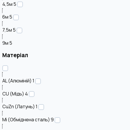
4,5м
5
6м
5
7,5м
5
9м
5
Матеріал
AL (Алюміній)
1
CU (Мідь)
4
CuZn (Латунь)
1
Mi (Обміднена сталь)
9