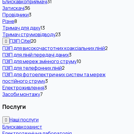
Блискавкоприймачі
31
Затискачі
36
Провідники
3
Різне
8
Тримач для даху
13
Тримач струмовідводу
23
ПЗІП Citel
20
ПЗІП для високочастотних коаксіальних ліній
2
ПЗІП для ліній передачі даних
3
ПЗІП для мереж змінного струму
10
ПЗІП для телефонних ліній
2
ПЗІП для фотоелектричних систем та мереж
постійного струму
3
Електроживлення
3
Засоби монтажу
7
Послуги
Наші послуги
Блискавкозахист
Електротехнічна лабораторія