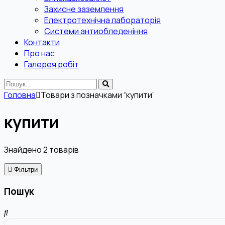
Захисне заземлення
Електротехнічна лабораторія
Системи антиобледеніння
Контакти
Про нас
Галерея робіт
Головна
Товари з позначками “купити”
купити
Знайдено
2
товарів
Фільтри
Пошук