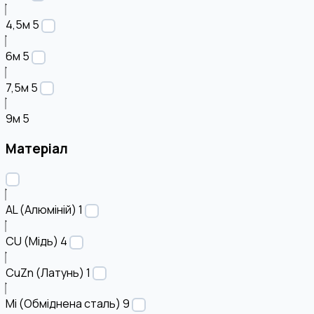
4,5м
5
6м
5
7,5м
5
9м
5
Матеріал
AL (Алюміній)
1
CU (Мідь)
4
CuZn (Латунь)
1
Mi (Обміднена сталь)
9