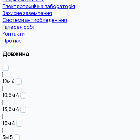
Електротехнічна лабораторія
Захисне заземлення
Системи антиобледеніння
Галерея робіт
Контакти
Про нас
Довжина
12м
4
10,5м
4
13,5м
4
15м
4
3м
5