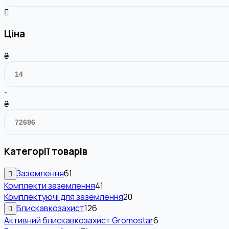
Ціна
₴
-
₴
Категорії товарів
Заземлення
61
Комплекти заземлення
41
Комплектуючі для заземлення
20
Блискавкозахист
126
Активний блискавкозахист Gromostar
6