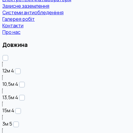
Захисне заземлення
Системи антиобледеніння
Галерея робіт
Контакти
Про нас
Довжина
12м
4
10,5м
4
13,5м
4
15м
4
3м
5