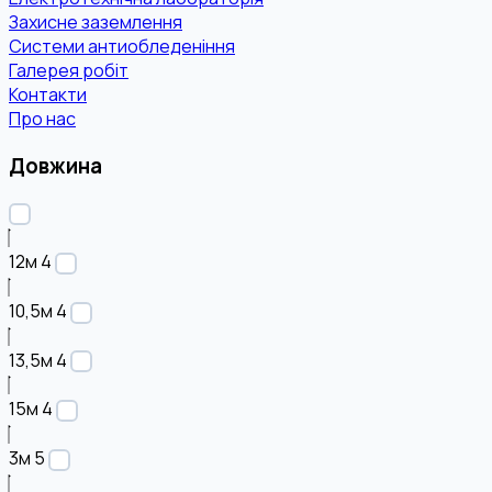
Захисне заземлення
Системи антиобледеніння
Галерея робіт
Контакти
Про нас
Довжина
12м
4
10,5м
4
13,5м
4
15м
4
3м
5