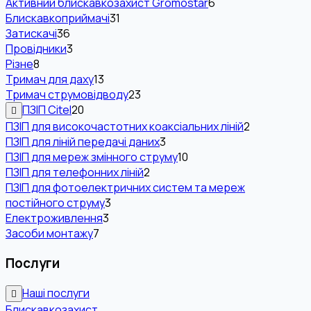
Активний блискавкозахист Gromostar
6
Блискавкоприймачі
31
Затискачі
36
Провідники
3
Різне
8
Тримач для даху
13
Тримач струмовідводу
23
ПЗІП Citel
20
ПЗІП для високочастотних коаксіальних ліній
2
ПЗІП для ліній передачі даних
3
ПЗІП для мереж змінного струму
10
ПЗІП для телефонних ліній
2
ПЗІП для фотоелектричних систем та мереж
постійного струму
3
Електроживлення
3
Засоби монтажу
7
Послуги
Наші послуги
Блискавкозахист