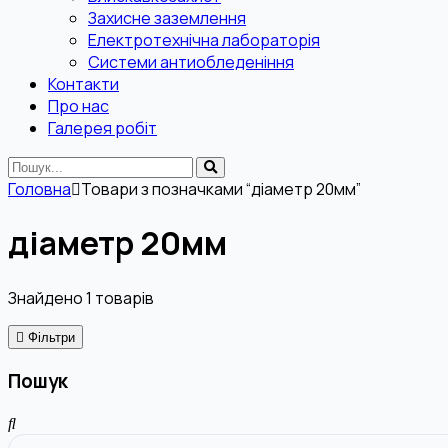
Захисне заземлення
Електротехнічна лабораторія
Системи антиобледеніння
Контакти
Про нас
Галерея робіт
Головна
Товари з позначками “діаметр 20мм”
діаметр 20мм
Знайдено
1
товарів
Фільтри
Пошук