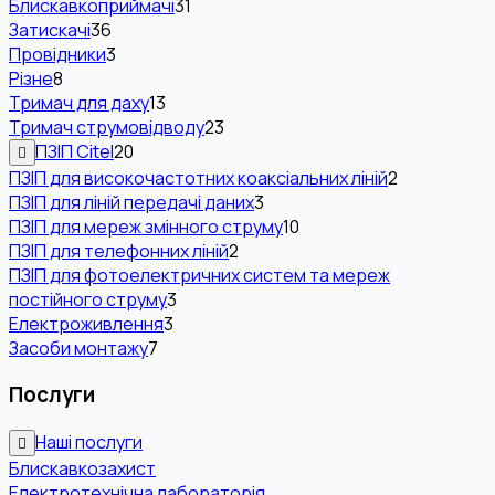
Блискавкоприймачі
31
Затискачі
36
Провідники
3
Різне
8
Тримач для даху
13
Тримач струмовідводу
23
ПЗІП Citel
20
ПЗІП для високочастотних коаксіальних ліній
2
ПЗІП для ліній передачі даних
3
ПЗІП для мереж змінного струму
10
ПЗІП для телефонних ліній
2
ПЗІП для фотоелектричних систем та мереж
постійного струму
3
Електроживлення
3
Засоби монтажу
7
Послуги
Наші послуги
Блискавкозахист
Електротехнічна лабораторія