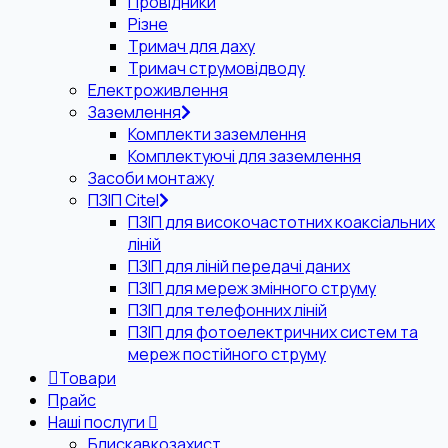
Провідники
Різне
Тримач для даху
Тримач струмовідводу
Електроживлення
Заземлення
Комплекти заземлення
Комплектуючі для заземлення
Засоби монтажу
ПЗІП Citel
ПЗІП для високочастотних коаксіальних
ліній
ПЗІП для ліній передачі даних
ПЗІП для мереж змінного струму
ПЗІП для телефонних ліній
ПЗІП для фотоелектричних систем та
мереж постійного струму
Товари
Прайс
Наші послуги
Блискавкозахист