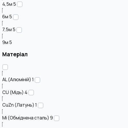
4,5м
5
6м
5
7,5м
5
9м
5
Матеріал
AL (Алюміній)
1
CU (Мідь)
4
CuZn (Латунь)
1
Mi (Обміднена сталь)
9