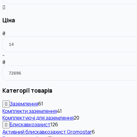
Ціна
₴
-
₴
Категорії товарів
Заземлення
61
Комплекти заземлення
41
Комплектуючі для заземлення
20
Блискавкозахист
126
Активний блискавкозахист Gromostar
6