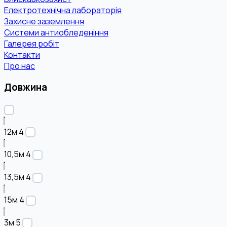
Електротехнічна лабораторія
Захисне заземлення
Системи антиобледеніння
Галерея робіт
Контакти
Про нас
Довжина
12м
4
10,5м
4
13,5м
4
15м
4
3м
5