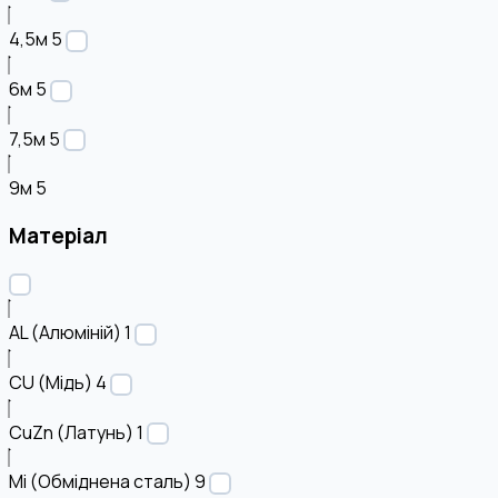
4,5м
5
6м
5
7,5м
5
9м
5
Матеріал
AL (Алюміній)
1
CU (Мідь)
4
CuZn (Латунь)
1
Mi (Обміднена сталь)
9