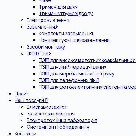
Різне
Тримач для даху
Тримач струмовідводу
Електроживлення
Заземлення
Комплекти заземлення
Комплектуючі для заземлення
Засоби монтажу
ПЗІП Citel
ПЗІП для високочастотних коаксіальних лі
ПЗІП для ліній передачі даних
ПЗІП для мереж змінного струму
ПЗІП для телефонних ліній
ПЗІП для фотоелектричних систем та ме
Прайс
Наші послуги
Блискавкозахист
Захисне заземлення
Електротехнічна лабораторія
Системи антиобледеніння
Контакти