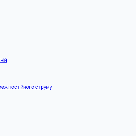
ній
реж постійного струму