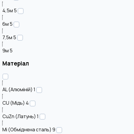
4,5м
5
6м
5
7,5м
5
9м
5
Матеріал
AL (Алюміній)
1
CU (Мідь)
4
CuZn (Латунь)
1
Mi (Обміднена сталь)
9