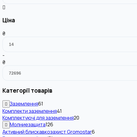
Ціна
₴
-
₴
Категорії товарів
Заземлення
61
Комплекти заземлення
41
Комплектуючі для заземлення
20
Молниезащита
126
Активний блискавкозахист Gromostar
6