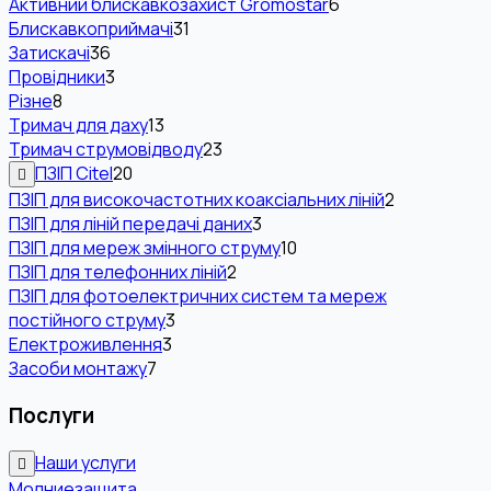
Активний блискавкозахист Gromostar
6
Блискавкоприймачі
31
Затискачі
36
Провідники
3
Різне
8
Тримач для даху
13
Тримач струмовідводу
23
ПЗІП Citel
20
ПЗІП для високочастотних коаксіальних ліній
2
ПЗІП для ліній передачі даних
3
ПЗІП для мереж змінного струму
10
ПЗІП для телефонних ліній
2
ПЗІП для фотоелектричних систем та мереж
постійного струму
3
Електроживлення
3
Засоби монтажу
7
Послуги
Наши услуги
Молниезащита