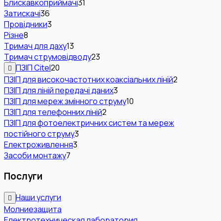
Блискавкоприймачі
31
Затискачі
36
Провідники
3
Різне
8
Тримач для даху
13
Тримач струмовідводу
23
ПЗІП Citel
20
ПЗІП для високочастотних коаксіальних ліній
2
ПЗІП для ліній передачі даних
3
ПЗІП для мереж змінного струму
10
ПЗІП для телефонних ліній
2
ПЗІП для фотоелектричних систем та мереж
постійного струму
3
Електроживлення
3
Засоби монтажу
7
Послуги
Наши услуги
Молниезащита
Електротехническая лаборатория