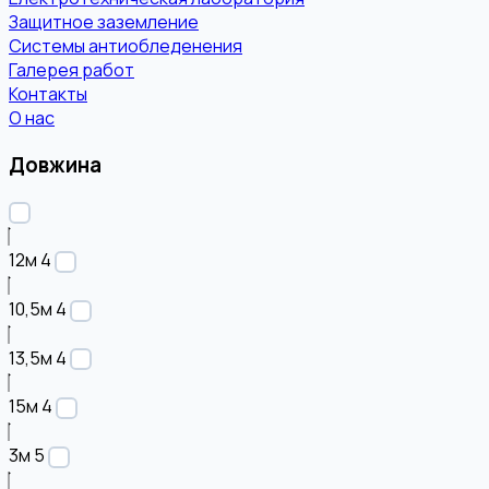
Защитное заземление
Системы антиобледенения
Галерея работ
Контакты
О нас
Довжина
12м
4
10,5м
4
13,5м
4
15м
4
3м
5