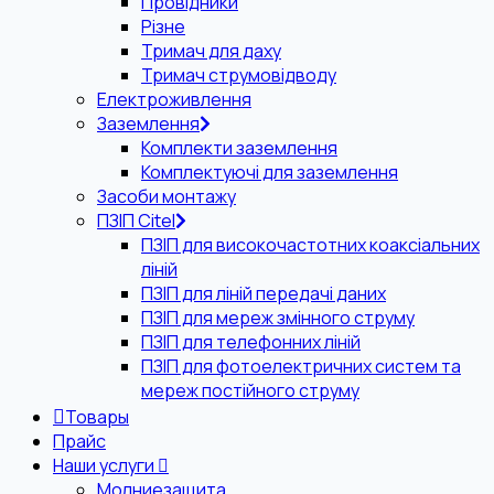
Провідники
Різне
Тримач для даху
Тримач струмовідводу
Електроживлення
Заземлення
Комплекти заземлення
Комплектуючі для заземлення
Засоби монтажу
ПЗІП Citel
ПЗІП для високочастотних коаксіальних
ліній
ПЗІП для ліній передачі даних
ПЗІП для мереж змінного струму
ПЗІП для телефонних ліній
ПЗІП для фотоелектричних систем та
мереж постійного струму
Товары
Прайс
Наши услуги
Молниезащита