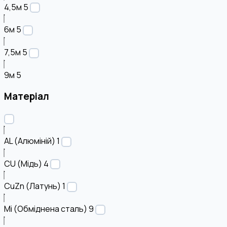
4,5м
5
6м
5
7,5м
5
9м
5
Матеріал
AL (Алюміній)
1
CU (Мідь)
4
CuZn (Латунь)
1
Mi (Обміднена сталь)
9