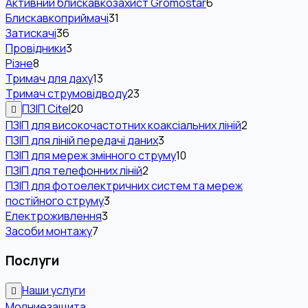
Активний блискавкозахист Gromostar
6
Блискавкоприймачі
31
Затискачі
36
Провідники
3
Різне
8
Тримач для даху
13
Тримач струмовідводу
23
ПЗІП Citel
20
ПЗІП для високочастотних коаксіальних ліній
2
ПЗІП для ліній передачі даних
3
ПЗІП для мереж змінного струму
10
ПЗІП для телефонних ліній
2
ПЗІП для фотоелектричних систем та мереж
постійного струму
3
Електроживлення
3
Засоби монтажу
7
Послуги
Наши услуги
Молниезащита