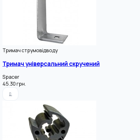
Тримач струмовідводу
Тримач універсальний скручений
Spacer
45.30
грн.