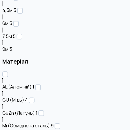
4,5м
5
6м
5
7,5м
5
9м
5
Матеріал
AL (Алюміній)
1
CU (Мідь)
4
CuZn (Латунь)
1
Mi (Обміднена сталь)
9