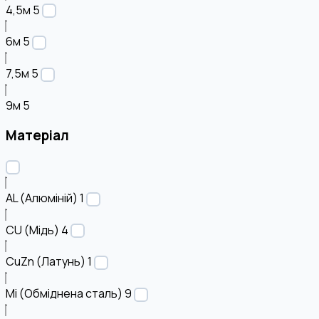
4,5м
5
6м
5
7,5м
5
9м
5
Матеріал
AL (Алюміній)
1
CU (Мідь)
4
CuZn (Латунь)
1
Mi (Обміднена сталь)
9