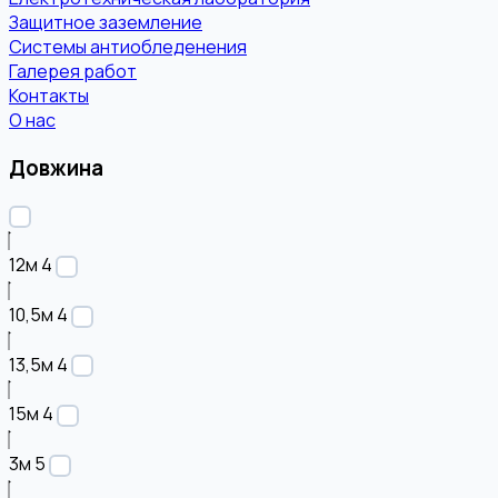
Защитное заземление
Системы антиобледенения
Галерея работ
Контакты
О нас
Довжина
12м
4
10,5м
4
13,5м
4
15м
4
3м
5