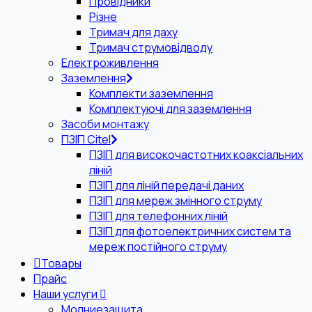
Провідники
Різне
Тримач для даху
Тримач струмовідводу
Електроживлення
Заземлення
Комплекти заземлення
Комплектуючі для заземлення
Засоби монтажу
ПЗІП Citel
ПЗІП для високочастотних коаксіальних
ліній
ПЗІП для ліній передачі даних
ПЗІП для мереж змінного струму
ПЗІП для телефонних ліній
ПЗІП для фотоелектричних систем та
мереж постійного струму
Товары
Прайс
Наши услуги
Молниезащита