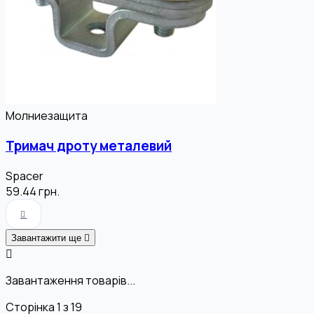
Молниезащита
Тримач дроту металевий
Spacer
59.44
грн.
Завантажити ще
Завантаження товарів...
Сторінка
1
з
19