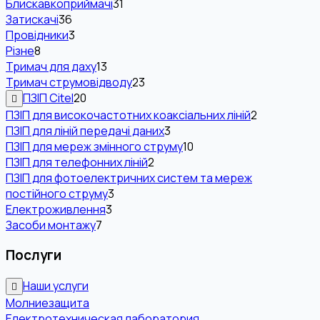
Блискавкоприймачі
31
Затискачі
36
Провідники
3
Різне
8
Тримач для даху
13
Тримач струмовідводу
23
ПЗІП Citel
20
ПЗІП для високочастотних коаксіальних ліній
2
ПЗІП для ліній передачі даних
3
ПЗІП для мереж змінного струму
10
ПЗІП для телефонних ліній
2
ПЗІП для фотоелектричних систем та мереж
постійного струму
3
Електроживлення
3
Засоби монтажу
7
Послуги
Наши услуги
Молниезащита
Електротехническая лаборатория