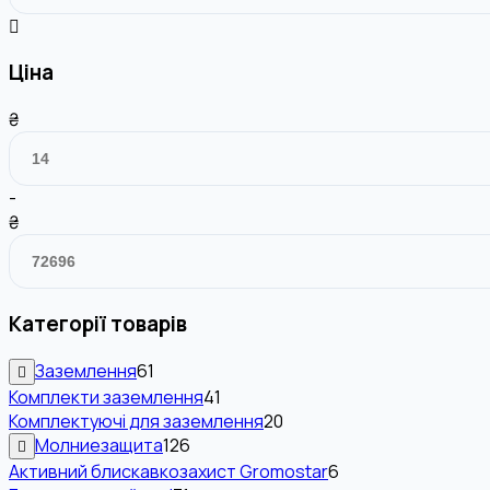
Ціна
₴
-
₴
Категорії товарів
Заземлення
61
Комплекти заземлення
41
Комплектуючі для заземлення
20
Молниезащита
126
Активний блискавкозахист Gromostar
6