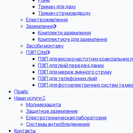
Різне
Тримач для даху
Тримач струмовідводу
Електроживлення
Заземлення
Комплекти заземлення
Комплектуючі для заземлення
Засоби монтажу
ПЗІП Citel
ПЗІП для високочастотних коаксіальних лі
ПЗІП для ліній передачі даних
ПЗІП для мереж змінного струму
ПЗІП для телефонних ліній
ПЗІП для фотоелектричних систем та ме
Прайс
Наши услуги
Молниезащита
Защитное заземление
Електротехническая лаборатория
Системы антиобледенения
Контакты