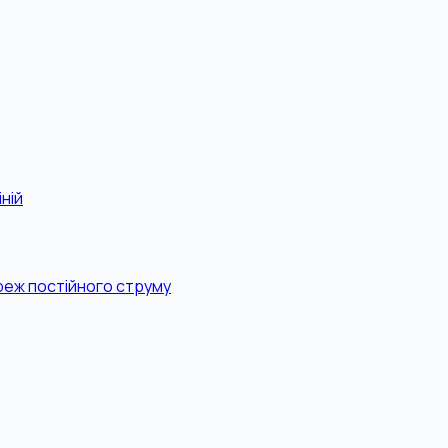
ній
реж постійного струму