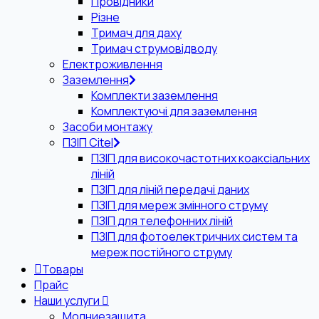
Провідники
Різне
Тримач для даху
Тримач струмовідводу
Електроживлення
Заземлення
Комплекти заземлення
Комплектуючі для заземлення
Засоби монтажу
ПЗІП Citel
ПЗІП для високочастотних коаксіальних
ліній
ПЗІП для ліній передачі даних
ПЗІП для мереж змінного струму
ПЗІП для телефонних ліній
ПЗІП для фотоелектричних систем та
мереж постійного струму
Товары
Прайс
Наши услуги
Молниезащита