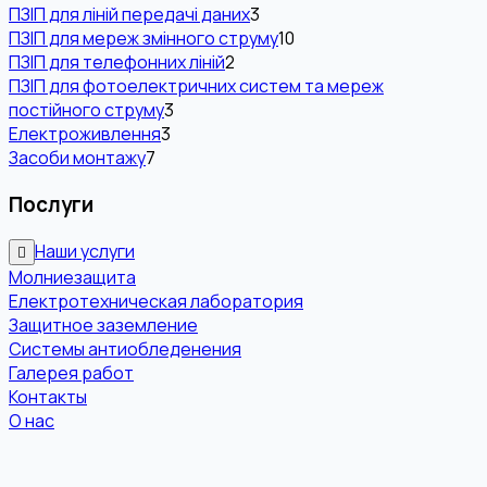
ПЗІП для ліній передачі даних
3
ПЗІП для мереж змінного струму
10
ПЗІП для телефонних ліній
2
ПЗІП для фотоелектричних систем та мереж
постійного струму
3
Електроживлення
3
Засоби монтажу
7
Послуги
Наши услуги
Молниезащита
Електротехническая лаборатория
Защитное заземление
Системы антиобледенения
Галерея работ
Контакты
О нас