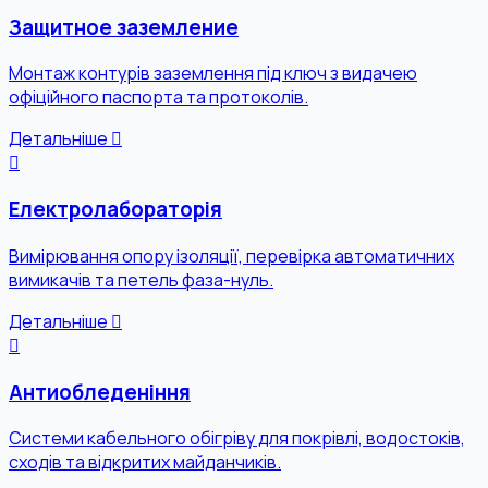
Защитное заземление
Монтаж контурів заземлення під ключ з видачею
офіційного паспорта та протоколів.
Детальніше
Електролабораторія
Вимірювання опору ізоляції, перевірка автоматичних
вимикачів та петель фаза-нуль.
Детальніше
Антиобледеніння
Системи кабельного обігріву для покрівлі, водостоків,
сходів та відкритих майданчиків.