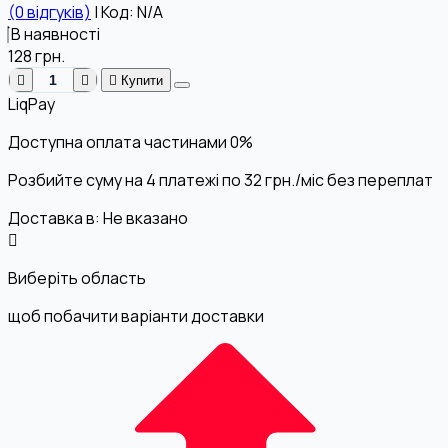
(0 відгуків)
|
Код: N/A
В наявності
128
грн.
Купити
LiqPay
Доступна оплата частинами
0%
Розбийте суму на 4 платежі по
32
грн.
/міс без переплат
Доставка в:
Не вказано
Виберіть область
щоб побачити варіанти доставки