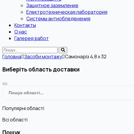
Защитное заземление
Електротехническая лаборатория
Системы антиобледенения
Контакты
О нас
Галерея работ
Головна
Засоби монтажу
Самонаріз 4,8 х 32
Виберіть область доставки
Популярні області
Всі області
Пошук