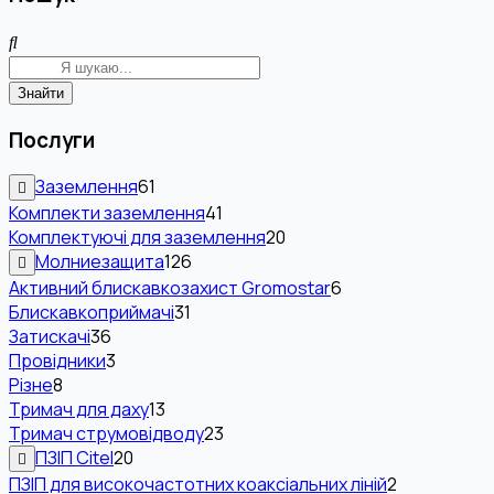
Знайти
Послуги
Заземлення
61
Комплекти заземлення
41
Комплектуючі для заземлення
20
Молниезащита
126
Активний блискавкозахист Gromostar
6
Блискавкоприймачі
31
Затискачі
36
Провідники
3
Різне
8
Тримач для даху
13
Тримач струмовідводу
23
ПЗІП Citel
20
ПЗІП для високочастотних коаксіальних ліній
2