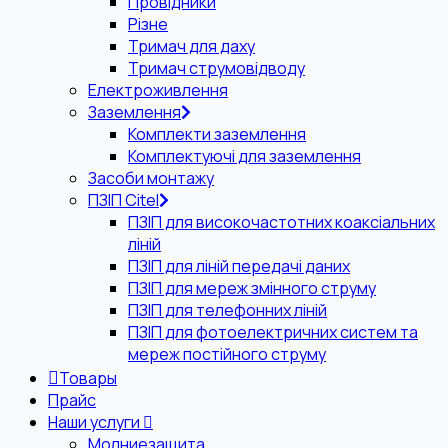
Провідники
Різне
Тримач для даху
Тримач струмовідводу
Електроживлення
Заземлення
Комплекти заземлення
Комплектуючі для заземлення
Засоби монтажу
ПЗІП Citel
ПЗІП для високочастотних коаксіальних
ліній
ПЗІП для ліній передачі даних
ПЗІП для мереж змінного струму
ПЗІП для телефонних ліній
ПЗІП для фотоелектричних систем та
мереж постійного струму
Товары
Прайс
Наши услуги
Молниезащита