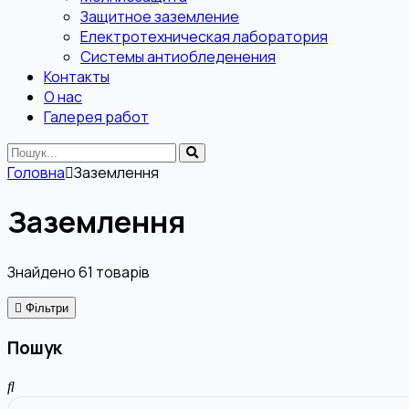
Защитное заземление
Електротехническая лаборатория
Системы антиобледенения
Контакты
О нас
Галерея работ
Головна
Заземлення
Заземлення
Знайдено
61
товарів
Фільтри
Пошук