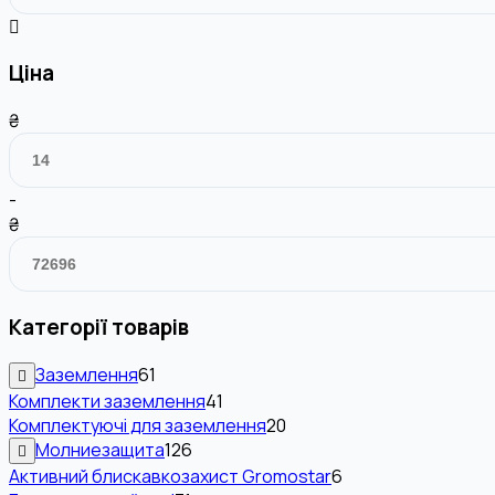
Ціна
₴
-
₴
Категорії товарів
Заземлення
61
Комплекти заземлення
41
Комплектуючі для заземлення
20
Молниезащита
126
Активний блискавкозахист Gromostar
6