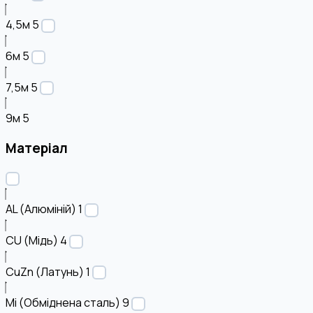
4,5м
5
6м
5
7,5м
5
9м
5
Матеріал
AL (Алюміній)
1
CU (Мідь)
4
CuZn (Латунь)
1
Mi (Обміднена сталь)
9