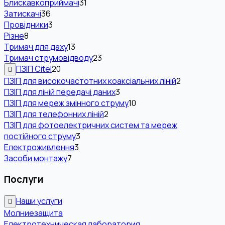
Блискавкоприймачі
31
Затискачі
36
Провідники
3
Різне
8
Тримач для даху
13
Тримач струмовідводу
23
ПЗІП Citel
20
ПЗІП для високочастотних коаксіальних ліній
2
ПЗІП для ліній передачі даних
3
ПЗІП для мереж змінного струму
10
ПЗІП для телефонних ліній
2
ПЗІП для фотоелектричних систем та мереж
постійного струму
3
Електроживлення
3
Засоби монтажу
7
Послуги
Наши услуги
Молниезащита
Електротехническая лаборатория