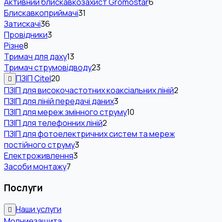
Активний блискавкозахист Gromostar
6
Блискавкоприймачі
31
Затискачі
36
Провідники
3
Різне
8
Тримач для даху
13
Тримач струмовідводу
23
ПЗІП Citel
20
ПЗІП для високочастотних коаксіальних ліній
2
ПЗІП для ліній передачі даних
3
ПЗІП для мереж змінного струму
10
ПЗІП для телефонних ліній
2
ПЗІП для фотоелектричних систем та мереж
постійного струму
3
Електроживлення
3
Засоби монтажу
7
Послуги
Наши услуги
Молниезащита