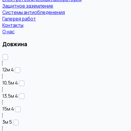
Защитное заземление
Системы антиобледенения
Галерея работ
Контакты
О нас
Довжина
12м
4
10,5м
4
13,5м
4
15м
4
3м
5