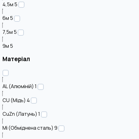
4,5м
5
6м
5
7,5м
5
9м
5
Матеріал
AL (Алюміній)
1
CU (Мідь)
4
CuZn (Латунь)
1
Mi (Обміднена сталь)
9