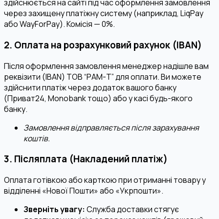
здійснюється на сайті під час оформлення замовлення
через захищену платіжну систему (наприклад, LiqPay
або WayForPay). Комісія — 0%.
2. Оплата на розрахунковий рахунок (IBAN)
Після оформлення замовлення менеджер надішле вам
реквізити (IBAN) ТОВ “РАМ-Т” для оплати. Ви можете
здійснити платіж через додаток вашого банку
(Приват24, Monobank тощо) або у касі будь-якого
банку.
Замовлення відправляється після зарахування
коштів.
3. Післяплата (Накладений платіж)
Оплата готівкою або карткою при отриманні товару у
відділенні «Нової Пошти» або «Укрпошти».
Зверніть увагу:
Служба доставки стягує