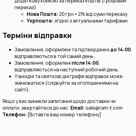
додаткову комісію за переказ коштів (грошовий
переказ).
Нова Пошта:
20 грн + 2% від суми переказу.
Укрпошта:
згідно з актуальними тарифами.
Терміни відправки
Замовлення, оформлені та підтверджені
до 14:00
,
відправляються в той самий день.
Замовлення, оформлені
після 14:00
,
відправляються на наступний робочий день.
У вихідні та святкові дні графік відправок може
змінюватися (слідкуйте за оголошеннями на
сайті).
Якщо у вас виникли запитання щодо доставки чи
оплати, звертайтеся до нас:
Email:
sale@ram-t.com
Телефон:
[Вставте ваш номер телефону]