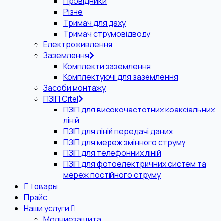
Провідники
Різне
Тримач для даху
Тримач струмовідводу
Електроживлення
Заземлення
Комплекти заземлення
Комплектуючі для заземлення
Засоби монтажу
ПЗІП Citel
ПЗІП для високочастотних коаксіальних
ліній
ПЗІП для ліній передачі даних
ПЗІП для мереж змінного струму
ПЗІП для телефонних ліній
ПЗІП для фотоелектричних систем та
мереж постійного струму
Товары
Прайс
Наши услуги
Молниезащита