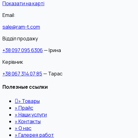
Показати на карті
Email:
sale@ram-t.com
Відділ продажу
+38 097 095 6306
— Ірина
Керівник
+38 067 314 07 85
— Тарас
Полезные ссылки
»
Товары
»
Прайс
»
Наши услуги
»
Контакты
»
О нас
»
Галерея работ