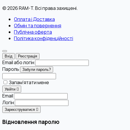
© 2026 RAM-T. Всі права захищені.
Оплата і Доставка
Обмін та повернення
Публічна оферта
Політика конфіденційності
Вхід
Реєстрація
Email або логін
Пароль
Забули пароль?
Запам'ятати мене
Увійти
Email
Логін
Зареєструватися
Відновлення паролю