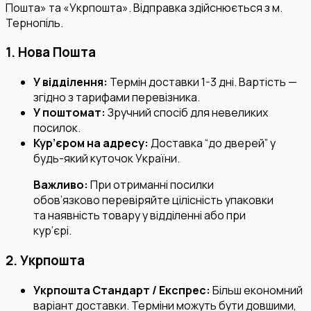
Пошта» та «Укрпошта». Відправка здійснюється з м.
Тернопіль.
1. Нова Пошта
У відділення:
Термін доставки 1-3 дні. Вартість —
згідно з тарифами перевізника.
У поштомат:
Зручний спосіб для невеликих
посилок.
Кур’єром на адресу:
Доставка “до дверей” у
будь-який куточок України.
Важливо:
При отриманні посилки
обов’язково перевіряйте цілісність упаковки
та наявність товару у відділенні або при
кур’єрі.
2. Укрпошта
Укрпошта Стандарт / Експрес:
Більш економний
варіант доставки. Терміни можуть бути довшими,