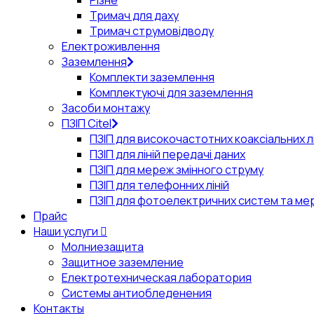
Різне
Тримач для даху
Тримач струмовідводу
Електроживлення
Заземлення
Комплекти заземлення
Комплектуючі для заземлення
Засоби монтажу
ПЗІП Citel
ПЗІП для високочастотних коаксіальних лі
ПЗІП для ліній передачі даних
ПЗІП для мереж змінного струму
ПЗІП для телефонних ліній
ПЗІП для фотоелектричних систем та ме
Прайс
Наши услуги
Молниезащита
Защитное заземление
Електротехническая лаборатория
Системы антиобледенения
Контакты