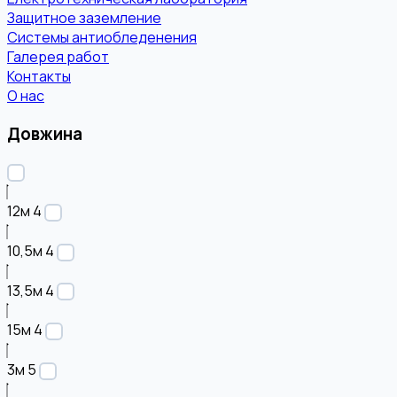
Защитное заземление
Системы антиобледенения
Галерея работ
Контакты
О нас
Довжина
12м
4
10,5м
4
13,5м
4
15м
4
3м
5