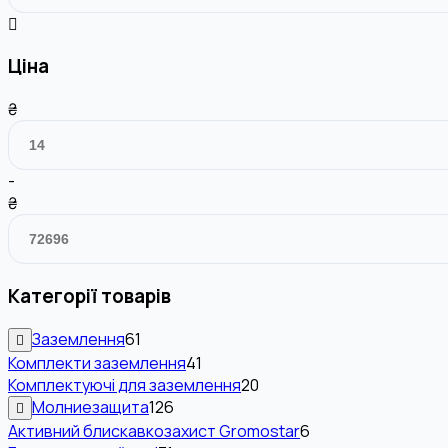
Ціна
₴
-
₴
Категорії товарів
Заземлення
61
Комплекти заземлення
41
Комплектуючі для заземлення
20
Молниезащита
126
Активний блискавкозахист Gromostar
6