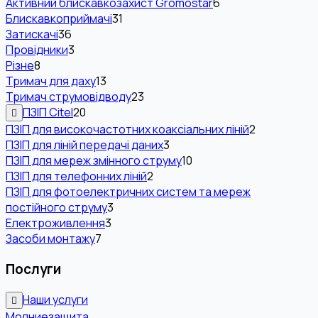
Активний блискавкозахист Gromostar
6
Блискавкоприймачі
31
Затискачі
36
Провідники
3
Різне
8
Тримач для даху
13
Тримач струмовідводу
23
ПЗІП Citel
20
ПЗІП для високочастотних коаксіальних ліній
2
ПЗІП для ліній передачі даних
3
ПЗІП для мереж змінного струму
10
ПЗІП для телефонних ліній
2
ПЗІП для фотоелектричних систем та мереж
постійного струму
3
Електроживлення
3
Засоби монтажу
7
Послуги
Наши услуги
Молниезащита