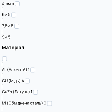
4,5м
5
6м
5
7,5м
5
9м
5
Матеріал
AL (Алюміній)
1
CU (Мідь)
4
CuZn (Латунь)
1
Mi (Обміднена сталь)
9