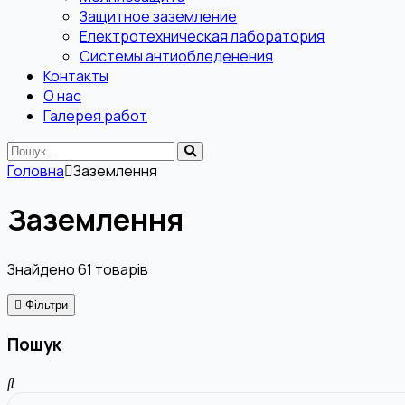
Защитное заземление
Електротехническая лаборатория
Системы антиобледенения
Контакты
О нас
Галерея работ
Головна
Заземлення
Заземлення
Знайдено
61
товарів
Фільтри
Пошук