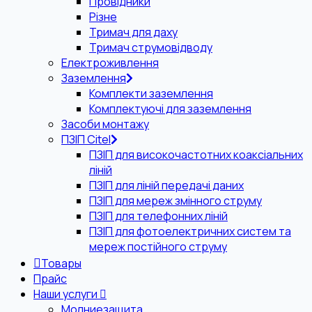
Провідники
Різне
Тримач для даху
Тримач струмовідводу
Електроживлення
Заземлення
Комплекти заземлення
Комплектуючі для заземлення
Засоби монтажу
ПЗІП Citel
ПЗІП для високочастотних коаксіальних
ліній
ПЗІП для ліній передачі даних
ПЗІП для мереж змінного струму
ПЗІП для телефонних ліній
ПЗІП для фотоелектричних систем та
мереж постійного струму
Товары
Прайс
Наши услуги
Молниезащита