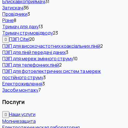
Блискавкоприймачі
31
Затискачі
36
Провідники
3
Різне
8
Тримач для даху
13
Тримач струмовідводу
23
ПЗІП Citel
20
ПЗІП для високочастотних коаксіальних ліній
2
ПЗІП для ліній передачі даних
3
ПЗІП для мереж змінного струму
10
ПЗІП для телефонних ліній
2
ПЗІП для фотоелектричних систем та мереж
постійного струму
3
Електроживлення
3
Засоби монтажу
7
Послуги
Наши услуги
Молниезащита
Електротехническая лаборатория