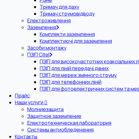
Різне
Тримач для даху
Тримач струмовідводу
Електроживлення
Заземлення
Комплекти заземлення
Комплектуючі для заземлення
Засоби монтажу
ПЗІП Citel
ПЗІП для високочастотних коаксіальних лі
ПЗІП для ліній передачі даних
ПЗІП для мереж змінного струму
ПЗІП для телефонних ліній
ПЗІП для фотоелектричних систем та ме
Прайс
Наши услуги
Молниезащита
Защитное заземление
Електротехническая лаборатория
Системы антиобледенения
Контакты