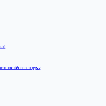
ній
реж постійного струму