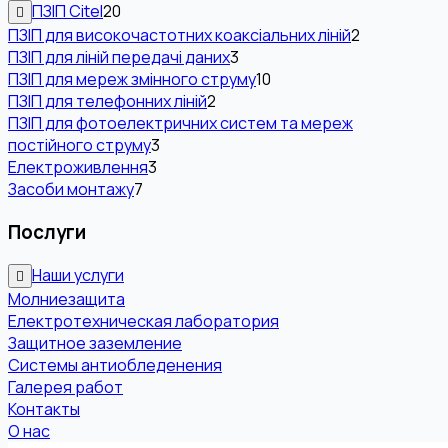
ПЗІП Citel
20
ПЗІП для високочастотних коаксіальних ліній
2
ПЗІП для ліній передачі даних
3
ПЗІП для мереж змінного струму
10
ПЗІП для телефонних ліній
2
ПЗІП для фотоелектричних систем та мереж
постійного струму
3
Електроживлення
3
Засоби монтажу
7
Послуги
Наши услуги
Молниезащита
Електротехническая лаборатория
Защитное заземление
Системы антиобледенения
Галерея работ
Контакты
О нас