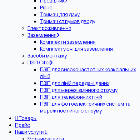
Провідники
Різне
Тримач для даху
Тримач струмовідводу
Електроживлення
Заземлення
Комплекти заземлення
Комплектуючі для заземлення
Засоби монтажу
ПЗІП Citel
ПЗІП для високочастотних коаксіальних
ліній
ПЗІП для ліній передачі даних
ПЗІП для мереж змінного струму
ПЗІП для телефонних ліній
ПЗІП для фотоелектричних систем та
мереж постійного струму
Товары
Прайс
Наши услуги
Молниезащита