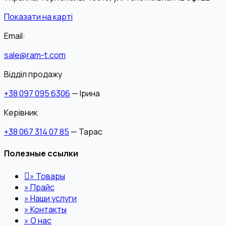
Показати на карті
Email:
sale@ram-t.com
Відділ продажу
+38 097 095 6306
— Ірина
Керівник
+38 067 314 07 85
— Тарас
Полезные ссылки
»
Товары
»
Прайс
»
Наши услуги
»
Контакты
»
О нас