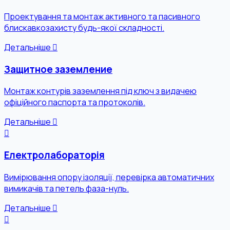
Проектування та монтаж активного та пасивного
блискавкозахисту будь-якої складності.
Детальніше
Защитное заземление
Монтаж контурів заземлення під ключ з видачею
офіційного паспорта та протоколів.
Детальніше
Електролабораторія
Вимірювання опору ізоляції, перевірка автоматичних
вимикачів та петель фаза-нуль.
Детальніше