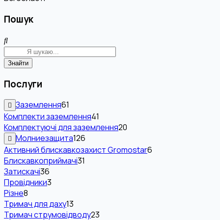
Пошук
Знайти
Послуги
Заземлення
61
Комплекти заземлення
41
Комплектуючі для заземлення
20
Молниезащита
126
Активний блискавкозахист Gromostar
6
Блискавкоприймачі
31
Затискачі
36
Провідники
3
Різне
8
Тримач для даху
13
Тримач струмовідводу
23