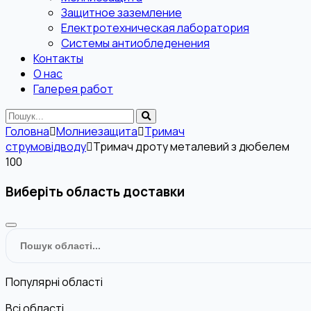
Защитное заземление
Електротехническая лаборатория
Системы антиобледенения
Контакты
О нас
Галерея работ
Головна
Молниезащита
Тримач
струмовідводу
Тримач дроту металевий з дюбелем
100
Виберіть область доставки
Популярні області
Всі області