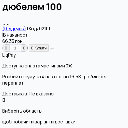
дюбелем 100
(0 відгуків)
|
Код: 02101
В наявності
66.33
грн.
Купити
LiqPay
Доступна оплата частинами
0%
Розбийте суму на 4 платежі по
16.58
грн.
/міс без
переплат
Доставка в:
Не вказано
Виберіть область
щоб побачити варіанти доставки