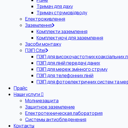
Різне
Тримач для даху
Тримач струмовідводу
Електроживлення
Заземлення
Комплекти заземлення
Комплектуючі для заземлення
Засоби монтажу
ПЗІП Citel
ПЗІП для високочастотних коаксіальних лі
ПЗІП для ліній передачі даних
ПЗІП для мереж змінного струму
ПЗІП для телефонних ліній
ПЗІП для фотоелектричних систем та ме
Прайс
Наши услуги
Молниезащита
Защитное заземление
Електротехническая лаборатория
Системы антиобледенения
Контакты