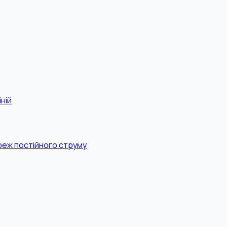
ній
реж постійного струму