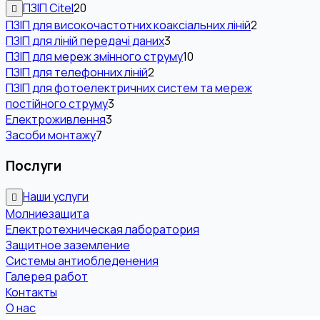
ПЗІП Citel
20
ПЗІП для високочастотних коаксіальних ліній
2
ПЗІП для ліній передачі даних
3
ПЗІП для мереж змінного струму
10
ПЗІП для телефонних ліній
2
ПЗІП для фотоелектричних систем та мереж
постійного струму
3
Електроживлення
3
Засоби монтажу
7
Послуги
Наши услуги
Молниезащита
Електротехническая лаборатория
Защитное заземление
Системы антиобледенения
Галерея работ
Контакты
О нас