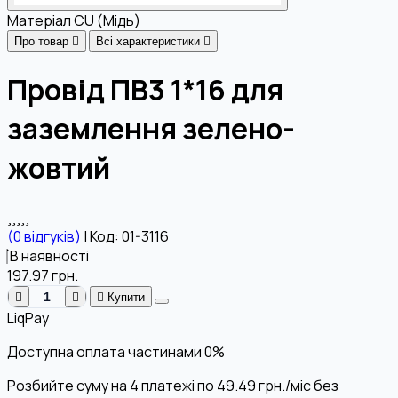
Матеріал
CU (Мідь)
Про товар
Всі характеристики
Провід ПВ3 1*16 для
заземлення зелено-
жовтий
(0 відгуків)
|
Код: 01-3116
В наявності
197.97
грн.
Купити
LiqPay
Доступна оплата частинами
0%
Розбийте суму на 4 платежі по
49.49
грн.
/міс без