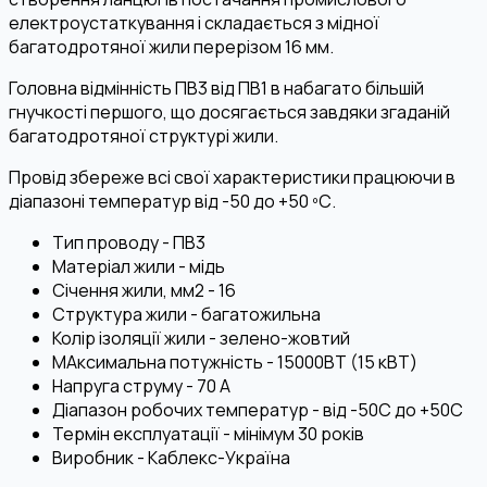
електроустаткування і складається з мідної
багатодротяної жили перерізом 16 мм.
Головна відмінність ПВ3 від ПВ1 в набагато більшій
гнучкості першого, що досягається завдяки згаданій
багатодротяної структурі жили.
Провід збереже всі свої характеристики працюючи в
діапазоні температур від -50 до +50 ºС.
Тип проводу - ПВ3
Матеріал жили - мідь
Січення жили, мм2 - 16
Структура жили - багатожильна
Колір ізоляції жили - зелено-жовтий
МАксимальна потужність - 15000ВТ (15 кВТ)
Напруга струму - 70 А
Діапазон робочих температур - від -50С до +50С
Термін експлуатації - мінімум 30 років
Виробник - Каблекс-Україна