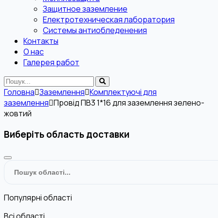
Защитное заземление
Електротехническая лаборатория
Системы антиобледенения
Контакты
О нас
Галерея работ
Головна
Заземлення
Комплектуючі для
заземлення
Провід ПВ3 1*16 для заземлення зелено-
жовтий
Виберіть область доставки
Популярні області
Всі області