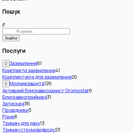
Пошук
Знайти
Послуги
Заземлення
61
Комплекти заземлення
41
Комплектуючі для заземлення
20
Молниезащита
126
Активний блискавкозахист Gromostar
6
Блискавкоприймачі
31
Затискачі
36
Провідники
3
Різне
8
Тримач для даху
13
Тримач струмовідводу
23