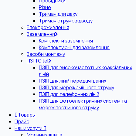
Провідники
Різне
Тримач для даху
Тримач струмовідводу
Електроживлення
Заземлення
Комплекти заземлення
Комплектуючі для заземлення
Засоби монтажу
ПЗІП Citel
ПЗІП для високочастотних коаксіальних
ліній
ПЗІП для ліній передачі даних
ПЗІП для мереж змінного струму
ПЗІП для телефонних ліній
ПЗІП для фотоелектричних систем та
мереж постійного струму
Товары
Прайс
Наши услуги
Молниезащита