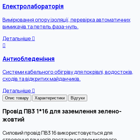
Електролабораторія
Вимірювання опору ізоляції, перевірка автоматичних
вимикачів та петель фаза-нуль.
Детальніше
Антиобледеніння
Системи кабельного обігріву для покрівлі, водостоків,
сходів та відкритих майданчиків.
Детальніше
Опис товару
Характеристики
Відгуки
Провід ПВ3 1*16 для заземлення зелено-
жовтий
Силовий провід ПВ3 16 використовується для
створення ланцюгів постачання промислового