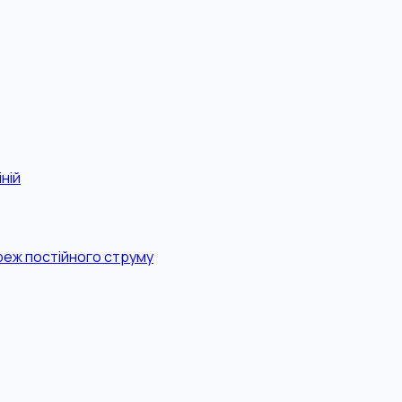
ній
реж постійного струму