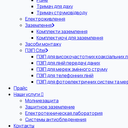
Різне
Тримач для даху
Тримач струмовідводу
Електроживлення
Заземлення
Комплекти заземлення
Комплектуючі для заземлення
Засоби монтажу
ПЗІП Citel
ПЗІП для високочастотних коаксіальних лі
ПЗІП для ліній передачі даних
ПЗІП для мереж змінного струму
ПЗІП для телефонних ліній
ПЗІП для фотоелектричних систем та ме
Прайс
Наши услуги
Молниезащита
Защитное заземление
Електротехническая лаборатория
Системы антиобледенения
Контакты